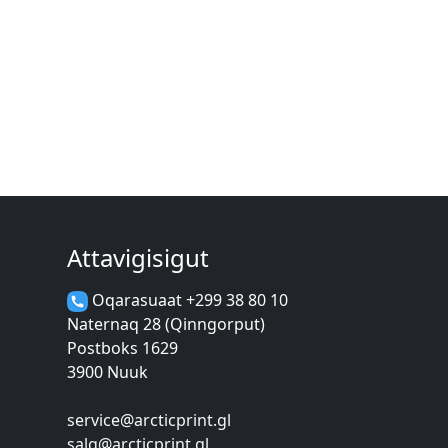
Attavigisigut
Oqarasuaat +299 38 80 10
Naternaq 28 (Qinngorput)
Postboks 1629
3900 Nuuk
service@arcticprint.gl
salg@arcticprint.gl