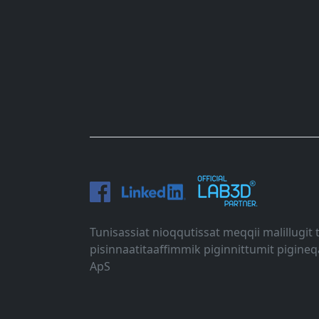
Tunisassiat nioqqutissat meqqii malillugi
pisinnaatitaaffimmik piginnittumit pigineq
ApS