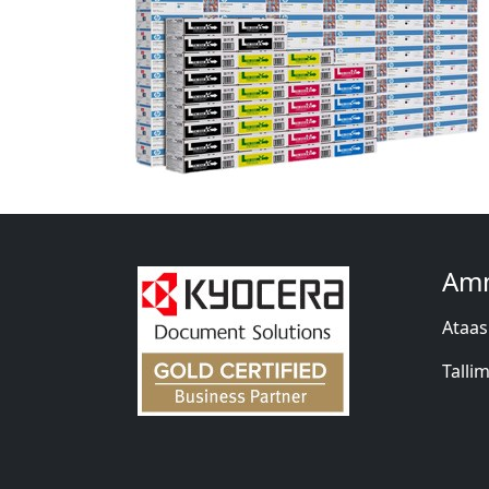
Amm
Ataas
Talli