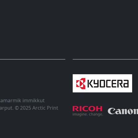
t tamarmik immikkut
arput. © 2025 Arctic Print