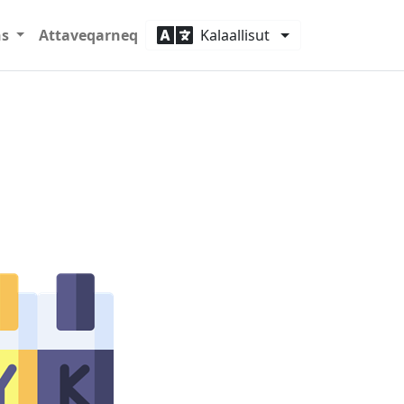
ns
Attaveqarneq
Kalaallisut